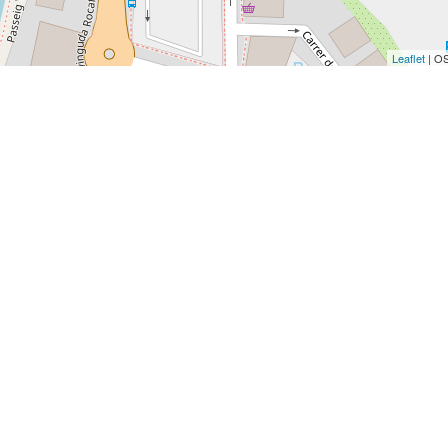
Leaflet
| O