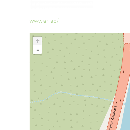
www.ari.ad/
+
-