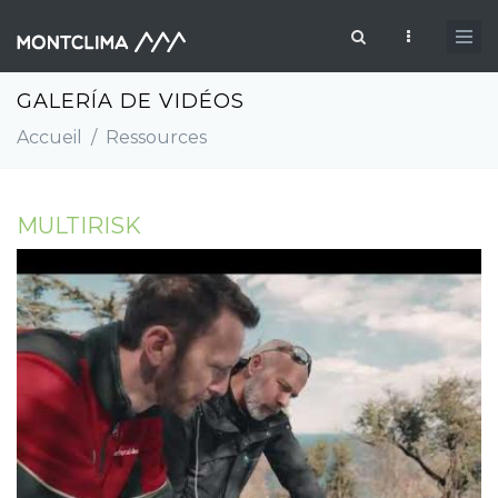
Aller au contenu principal
Formulaire de recherche
GALERÍA DE VIDÉOS
Accueil
/
Ressources
MULTIRISK