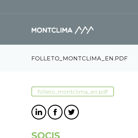
Vés al contingut
Formulari de cerca
FOLLETO_MONTCLIMA_EN.PDF
folleto_montclima_en.pdf
SOCIS