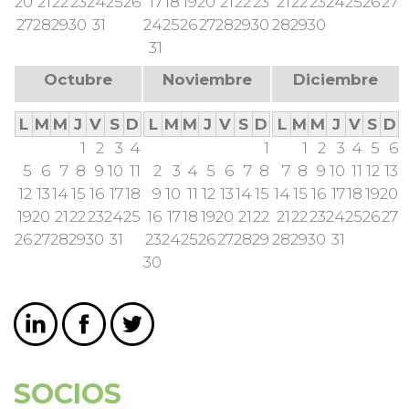
20
21
22
23
24
25
26
17
18
19
20
21
22
23
21
22
23
24
25
26
27
27
28
29
30
31
24
25
26
27
28
29
30
28
29
30
31
Octubre
Noviembre
Diciembre
L
M
M
J
V
S
D
L
M
M
J
V
S
D
L
M
M
J
V
S
D
1
2
3
4
1
1
2
3
4
5
6
5
6
7
8
9
10
11
2
3
4
5
6
7
8
7
8
9
10
11
12
13
12
13
14
15
16
17
18
9
10
11
12
13
14
15
14
15
16
17
18
19
20
19
20
21
22
23
24
25
16
17
18
19
20
21
22
21
22
23
24
25
26
27
26
27
28
29
30
31
23
24
25
26
27
28
29
28
29
30
31
30
SOCIOS