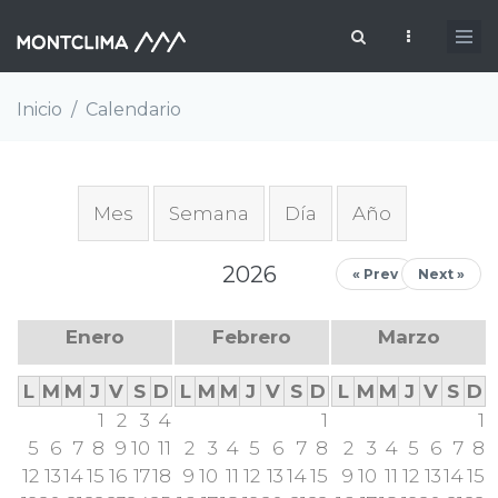
Pasar al contenido principal
Formulario de búsqueda
Inicio
/
Calendario
Solapas principales
Mes
Semana
Día
Año
(solapa
activa)
2026
« Prev
Next »
Enero
Febrero
Marzo
L
M
M
J
V
S
D
L
M
M
J
V
S
D
L
M
M
J
V
S
D
1
2
3
4
1
1
5
6
7
8
9
10
11
2
3
4
5
6
7
8
2
3
4
5
6
7
8
12
13
14
15
16
17
18
9
10
11
12
13
14
15
9
10
11
12
13
14
15