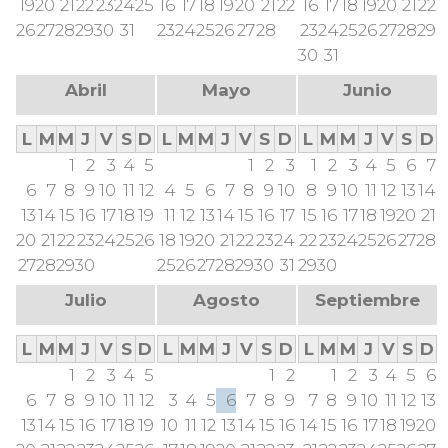
19
20
21
22
23
24
25
16
17
18
19
20
21
22
16
17
18
19
20
21
22
26
27
28
29
30
31
23
24
25
26
27
28
23
24
25
26
27
28
29
30
31
Abril
Mayo
Junio
L
M
M
J
V
S
D
L
M
M
J
V
S
D
L
M
M
J
V
S
D
1
2
3
4
5
1
2
3
1
2
3
4
5
6
7
6
7
8
9
10
11
12
4
5
6
7
8
9
10
8
9
10
11
12
13
14
13
14
15
16
17
18
19
11
12
13
14
15
16
17
15
16
17
18
19
20
21
20
21
22
23
24
25
26
18
19
20
21
22
23
24
22
23
24
25
26
27
28
27
28
29
30
25
26
27
28
29
30
31
29
30
Julio
Agosto
Septiembre
L
M
M
J
V
S
D
L
M
M
J
V
S
D
L
M
M
J
V
S
D
1
2
3
4
5
1
2
1
2
3
4
5
6
6
7
8
9
10
11
12
3
4
5
6
7
8
9
7
8
9
10
11
12
13
13
14
15
16
17
18
19
10
11
12
13
14
15
16
14
15
16
17
18
19
20