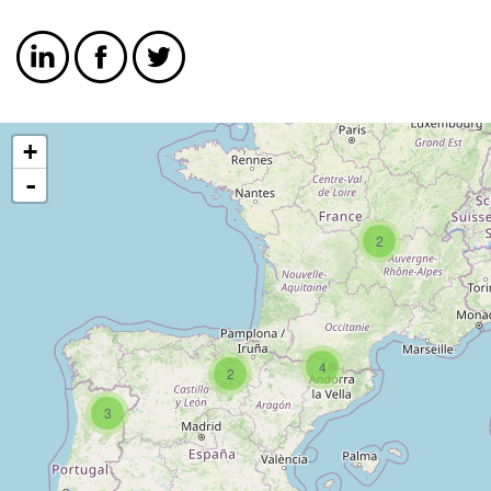
+
-
2
4
2
3