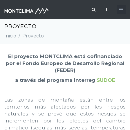
Pasar al contenido principal
Formulario de búsqueda
PROYECTO
Inicio
/
Proyecto
El proyecto MONTCLIMA está cofinanciado
por el Fondo Europeo de Desarrollo Regional
(FEDER)
a través del programa Interreg
SUDOE
Las zonas de montaña están entre los
territorios más afectados por los riesgos
naturales y se prevé que estos riesgos se
incrementen por los efectos del cambio
climático (sequías más severas, temperaturas