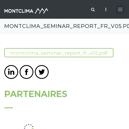
Aller au contenu principal
Formulaire de recherche
MONTCLIMA_SEMINAR_REPORT_FR_V05.P
montclima_seminar_report_fr_v05.pdf
PARTENAIRES