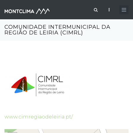
Aller au contenu principal
Formulaire de recherche
COMUNIDADE INTERMUNICIPAL DA
REGIÃO DE LEIRIA (CIMRL)
www.cimregiaodeleiria.pt/