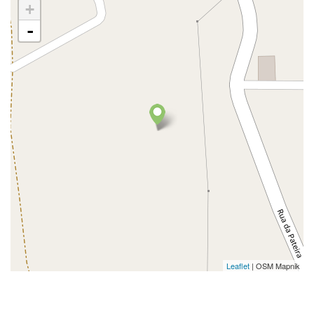
+
-
Leaflet
| OSM Mapnik